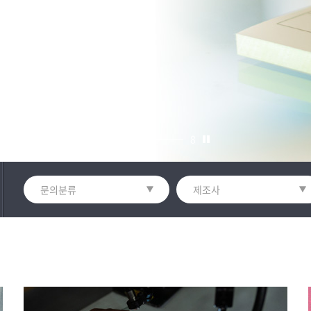
4
8
문의분류
제조사