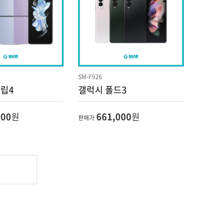
SM-F926
플립4
갤럭시 폴드3
000
원
661,000
원
판매가