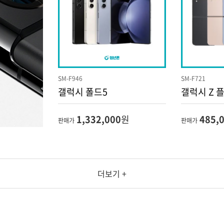
SM-F946
SM-F721
갤럭시 폴드5
갤럭시 Z 
1,332,000
원
485,
판매가
판매가
더보기 +