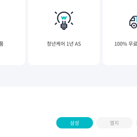
품
청년케어 1년 AS
100% 무
삼성
엘지