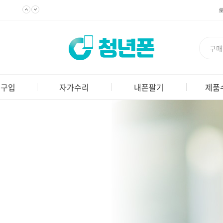
 구입
자가수리
내폰팔기
제품