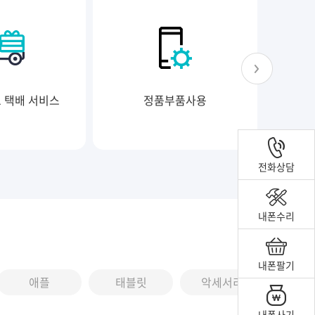
료 택배 서비스
정품부품사용
클로
전화상담
내폰수리
내폰팔기
애플
태블릿
악세서리
내폰사기