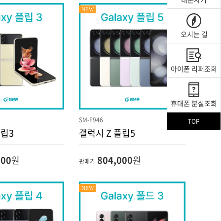
NEW
오시는 길
아이폰 리퍼조회
휴대폰 분실조회
SM-F946
TOP
플립3
갤럭시 Z 플립5
000
원
804,000
원
판매가
NEW